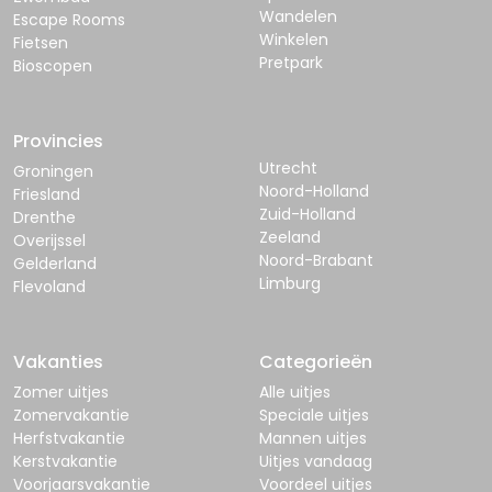
Wandelen
Escape Rooms
Winkelen
Fietsen
Pretpark
Bioscopen
Provincies
Utrecht
Groningen
Noord-Holland
Friesland
Zuid-Holland
Drenthe
Zeeland
Overijssel
Noord-Brabant
Gelderland
Limburg
Flevoland
Vakanties
Categorieën
Zomer uitjes
Alle uitjes
Zomervakantie
Speciale uitjes
Herfstvakantie
Mannen uitjes
Kerstvakantie
Uitjes vandaag
Voorjaarsvakantie
Voordeel uitjes