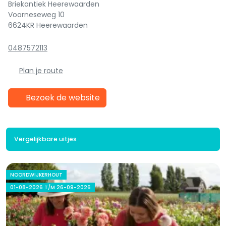
Briekantiek Heerewaarden
Voorneseweg 10
6624KR Heerewaarden
0487572113
Plan je route
Bezoek de website
Vergelijkbare uitjes
NOORDWIJKERHOUT
01-08-2026 T/M 26-09-2026