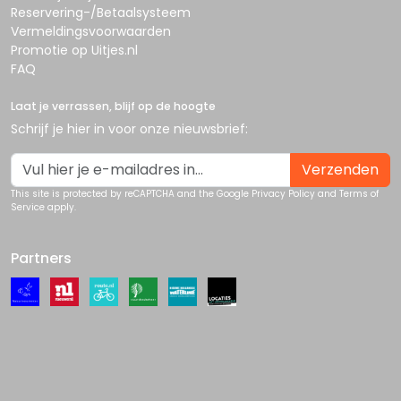
Reservering-/Betaalsysteem
Vermeldingsvoorwaarden
Promotie op Uitjes.nl
FAQ
Laat je verrassen, blijf op de hoogte
Schrijf je hier in voor onze nieuwsbrief:
Verzenden
This site is protected by reCAPTCHA and the Google
Privacy Policy
and
Terms of
Service
apply.
Partners