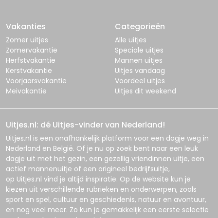
Vakanties
Categorieën
Zomer uitjes
Alle uitjes
Zomervakantie
Speciale uitjes
Herfstvakantie
Mannen uitjes
Kerstvakantie
Uitjes vandaag
Voorjaarsvakantie
Voordeel uitjes
Meivakantie
Uitjes dit weekend
Uitjes.nl: dé Uitjes-vinder van Nederland!
Uitjes.nl
is een onafhankelijk platform voor een dagje weg in
Nederland en België. Of je nu op zoek bent naar een leuk
dagje uit met het gezin, een gezellig vriendinnen uitje, een
actief mannenuitje of een origineel bedrijfsuitje,
op
Uitjes.nl
vind je altijd inspiratie. Op de website kun je
kiezen uit verschillende rubrieken en onderwerpen, zoals
sport en spel, cultuur en geschiedenis, natuur en avontuur,
en nog veel meer. Zo kun je gemakkelijk een eerste selectie