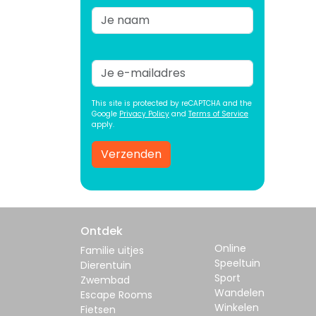
This site is protected by reCAPTCHA and the
Google
Privacy Policy
and
Terms of Service
apply.
Verzenden
Ontdek
Online
Familie uitjes
Speeltuin
Dierentuin
Sport
Zwembad
Wandelen
Escape Rooms
Winkelen
Fietsen