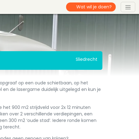
Sliedrecht
loopgraaf op een oude schietbaan, op het
 en de lasergame duidelijk uitgelegd en kun je
ie het 900 m2 strijdveld voor 2x 12 minuten
kken over 2 verschillende verdiepingen, een
 een 300 m2 ‘oude stad’. Iedere ronde komen
g terecht.
rondes geen genoeg van krijgen?