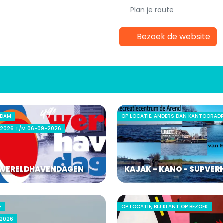
Plan je route
Bezoek de website
RDAM
OP LOCATIE, ANDERS DAN KANTOORAD
2026 T/M 06-09-2026
WERELDHAVENDAGEN
KAJAK - KANO - SUPVER
E
OP LOCATIE, BIJ KLANT OP BEZOEK
2026