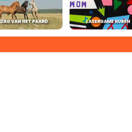
DAG VAN HET PAARD
LASERGAME HUREN