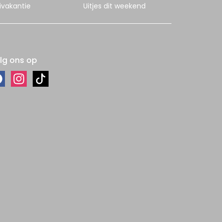
ivakantie
Uitjes dit weekend
lg ons op