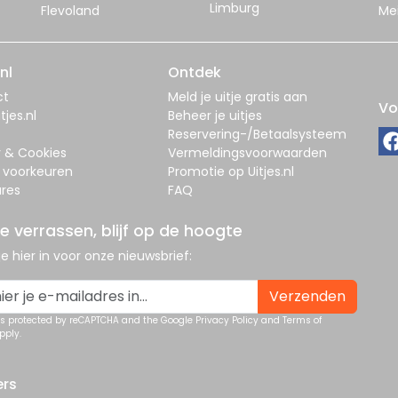
Limburg
Flevoland
Me
nl
Ontdek
ct
Meld je uitje gratis aan
Vo
tjes.nl
Beheer je uitjes
Reservering-/Betaalsysteem
y & Cookies
Vermeldingsvoorwaarden
 voorkeuren
Promotie op Uitjes.nl
res
FAQ
je verrassen, blijf op de hoogte
 je hier in voor onze nieuwsbrief:
Verzenden
 is protected by reCAPTCHA and the Google
Privacy Policy
and
Terms of
pply.
ers