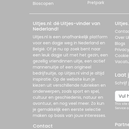
Pretpark
Bioscopen
Uitjes.nl: dé Uitjes-vinder van
Uitjes.
Nederland!
Conta
Uitjes.nl
is een onafhankelijk platform
Over Ui
voor een dagje weg in Nederland en
Blogs
België. Of je nu op zoek bent naar
Privac
een leuk dagje uit met het gezin, een
Cookie
gezellig vriendinnen uitje, een actief
Vacatu
mannenuitje of een origineel
bedrijfsuitje, op
Uitjes.nl
vind je altijd
Laat 
inspiratie. Op de website kun je
Schrijf
kiezen uit verschillende rubrieken en
onderwerpen, zoals sport en spel,
cultuur en geschiedenis, natuur en
avontuur, en nog veel meer. Zo kun
This site
Service
a
je gemakkelijk een eerste selectie
maken op basis van jouw interesses.
Partn
Contact