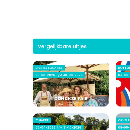
Vergelijkbare uitjes
DIVERSE LOCATIES
ROTTE
29-08-2026 T/M 30-08-2026
04-09-
DONCKSE FAIR
'T HARDE
ORVELT
06-04-2026 T/M 31-10-2026
09-08-