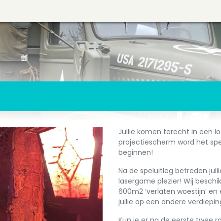
Jullie komen terecht in een 
projectiescherm word het spel
beginnen!
Na de speluitleg betreden jull
lasergame plezier! Wij beschi
600m2 ‘verlaten woestijn’ en
jullie op een andere verdiepin
Kun je er na de eerste twee 