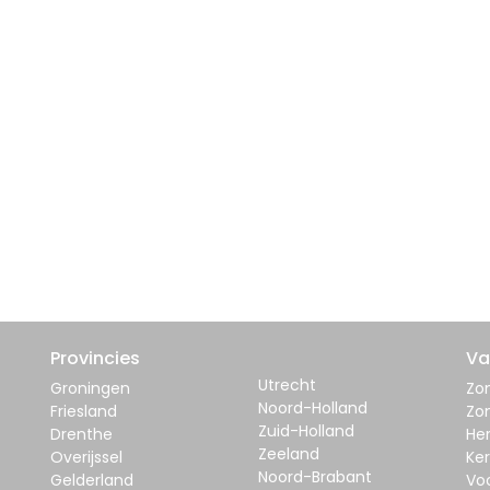
Provincies
Va
Utrecht
Groningen
Zom
Noord-Holland
Friesland
Zo
Zuid-Holland
Drenthe
Her
Zeeland
Overijssel
Ker
Noord-Brabant
Gelderland
Vo