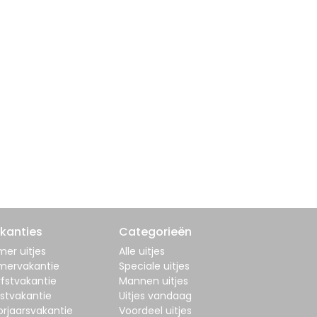
kanties
Categorieën
er uitjes
Alle uitjes
mervakantie
Speciale uitjes
fstvakantie
Mannen uitjes
stvakantie
Uitjes vandaag
orjaarsvakantie
Voordeel uitjes