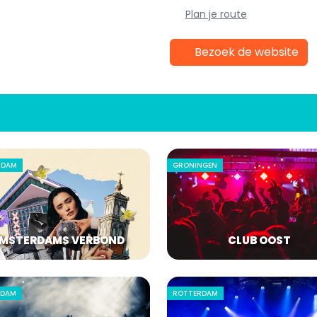
Plan je route
Bezoek de website
RDAM
GRONINGEN
MSTERDAMS VERBOND
CLUB OOST
RDAM
ROTTERDAM