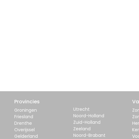
Provincies
Va
Utrecht
Groningen
Zom
Noord-Holland
Friesland
Zo
Zuid-Holland
Drenthe
Her
Zeeland
Overijssel
Ker
Noord-Brabant
Gelderland
Vo