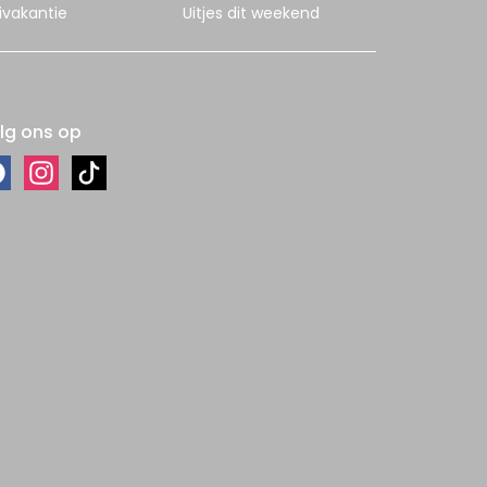
ivakantie
Uitjes dit weekend
lg ons op