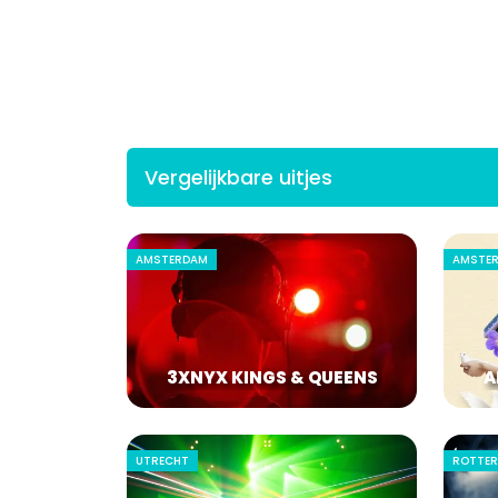
Vergelijkbare uitjes
AMSTERDAM
AMSTE
3XNYX KINGS & QUEENS
A
UTRECHT
ROTTE