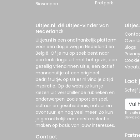
Pretpark
Bioscopen
Uitjes.nl: dé Uitjes-vinder van
Uitjes.
Nederland!
Conta
Uitjes.nl
is een onafhankelijk platform
Over Ui
voor een dagje weg in Nederland en
Blogs
België. Of je nu op zoek bent naar
Privac
een leuk dagje uit met het gezin, een
Cookie
gezellig vriendinnen uitje, een actief
Vacatu
mannenuitje of een origineel
bedrijfsuitje, op
Uitjes.nl
vind je altijd
Laat 
inspiratie. Op de website kun je
Schrijf
kiezen uit verschillende rubrieken en
onderwerpen, zoals sport en spel,
cultuur en geschiedenis, natuur en
avontuur, en nog veel meer. Zo kun
This site
Service
a
je gemakkelijk een eerste selectie
maken op basis van jouw interesses.
Partn
Contact