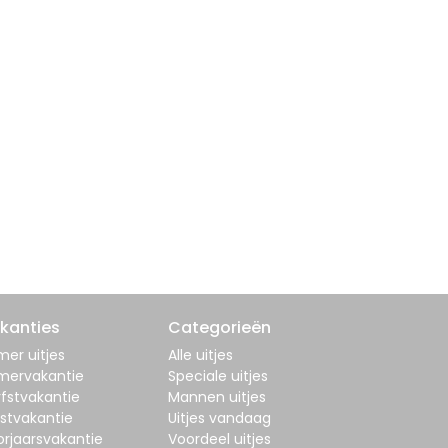
kanties
Categorieën
er uitjes
Alle uitjes
mervakantie
Speciale uitjes
fstvakantie
Mannen uitjes
stvakantie
Uitjes vandaag
orjaarsvakantie
Voordeel uitjes