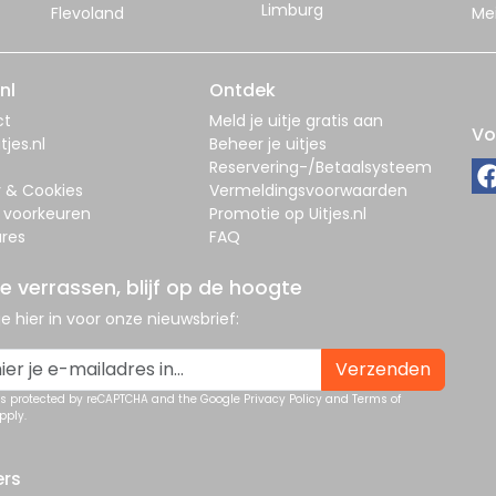
Limburg
Flevoland
Me
nl
Ontdek
ct
Meld je uitje gratis aan
Vo
tjes.nl
Beheer je uitjes
Reservering-/Betaalsysteem
y & Cookies
Vermeldingsvoorwaarden
 voorkeuren
Promotie op Uitjes.nl
res
FAQ
je verrassen, blijf op de hoogte
 je hier in voor onze nieuwsbrief:
Verzenden
 is protected by reCAPTCHA and the Google
Privacy Policy
and
Terms of
pply.
ers