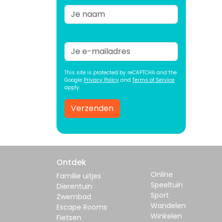
This site is protected by reCAPTCHA and the
Google
Privacy Policy
and
Terms of Service
apply.
Verzenden
Ontdek
Online
Familie uitjes
Speeltuin
Dierentuin
Sport
Zwembad
Wandelen
Escape Rooms
Winkelen
Fietsen