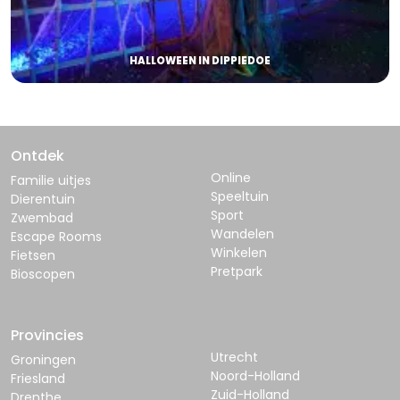
HALLOWEEN IN DIPPIEDOE
Ontdek
Online
Familie uitjes
Speeltuin
Dierentuin
Sport
Zwembad
Wandelen
Escape Rooms
Winkelen
Fietsen
Pretpark
Bioscopen
Provincies
Utrecht
Groningen
Noord-Holland
Friesland
Zuid-Holland
Drenthe