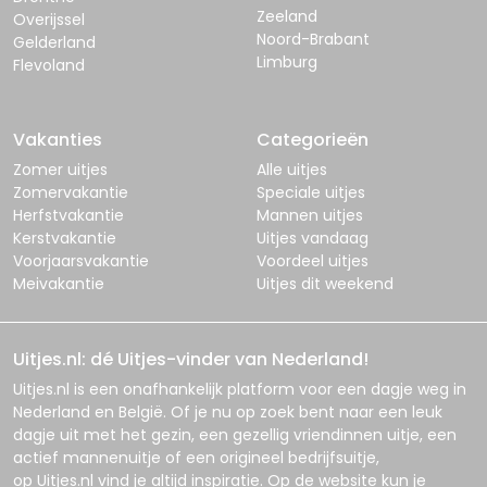
Zeeland
Overijssel
Noord-Brabant
Gelderland
Limburg
Flevoland
Vakanties
Categorieën
Zomer uitjes
Alle uitjes
Zomervakantie
Speciale uitjes
Herfstvakantie
Mannen uitjes
Kerstvakantie
Uitjes vandaag
Voorjaarsvakantie
Voordeel uitjes
Meivakantie
Uitjes dit weekend
Uitjes.nl: dé Uitjes-vinder van Nederland!
Uitjes.nl
is een onafhankelijk platform voor een dagje weg in
Nederland en België. Of je nu op zoek bent naar een leuk
dagje uit met het gezin, een gezellig vriendinnen uitje, een
actief mannenuitje of een origineel bedrijfsuitje,
op
Uitjes.nl
vind je altijd inspiratie. Op de website kun je