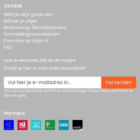
Ontdek
Meld je uitje gratis aan
Beheer je uitjes
Reservering-/Betaalsysteem
Vermeldingsvoorwaarden
Promotie op Uitjes.nl
FAQ
Laat je verrassen, blijf op de hoogte
Schrijf je hier in voor onze nieuwsbrief:
Verzenden
This site is protected by reCAPTCHA and the Google
Privacy Policy
and
Terms of
Service
apply.
Partners