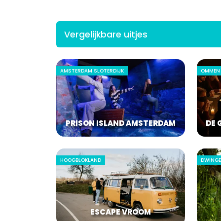
Vergelijkbare uitjes
AMSTERDAM SLOTERDIJK
OMMEN
PRISON ISLAND AMSTERDAM
DE 
HOOGBLOKLAND
DWING
ESCAPE VROOM