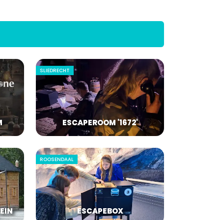
SLIEDRECHT
M
ESCAPEROOM '1672'
ROOSENDAAL
EIN
ESCAPEBOX