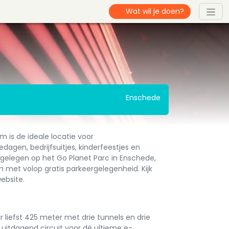
Enschede
m is de ideale locatie voor
agen, bedrijfsuitjes, kinderfeestjes en
s gelegen op het Go Planet Parc in Enschede,
n met volop gratis parkeergelegenheid. Kijk
ebsite.
liefst 425 meter met drie tunnels en drie
n uitdagend circuit voor dé ultieme e-