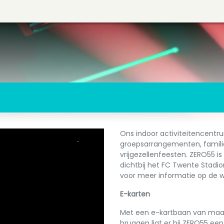
Ons indoor activiteitencentru
groepsarrangementen, familied
vrijgezellenfeesten. ZERO55 i
dichtbij het FC Twente Stadio
voor meer informatie op de w
E-karten
Met een e-kartbaan van maar 
bruggen ligt er bij ZERO55 ee