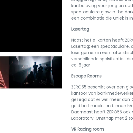
kartbeleving voor jong en oud
spectaculaire glow in the dar
een combinatie die uniek is 
Lasertag
Naast het e-karten heeft ZERO
Lasertag; een spectaculaire, 
lasergamen in een futuristisch
verschillende spelsituaties di
ca. 8 jaar
Escape Rooms
Next
ZERO55 beschikt over een glo
kantoor van bankmedewerker H
gezegd dat er wel meer dan € 6
geld buit maakt en binnen 55
Daarnaast heeft ZERO55 ook 
Laboratory. Onstnap met 2 to
VR Racing room