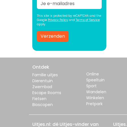
This site is protected by reCAPTCHA and the
Google
Privacy Policy
and
Terms of Service
apply.
Verzenden
Ontdek
Online
Familie uitjes
Speeltuin
Dierentuin
Sport
Zwembad
Wandelen
Escape Rooms
Winkelen
Fietsen
Pretpark
Bioscopen
Uitjes.nl: dé Uitjes-vinder van
Uitjes.