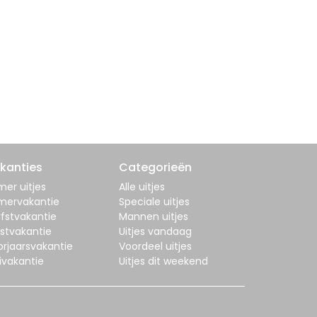
kanties
Categorieën
er uitjes
Alle uitjes
mervakantie
Speciale uitjes
fstvakantie
Mannen uitjes
stvakantie
Uitjes vandaag
orjaarsvakantie
Voordeel uitjes
ivakantie
Uitjes dit weekend