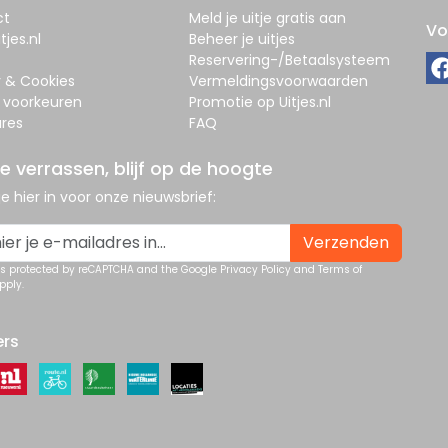
ct
Meld je uitje gratis aan
Vo
tjes.nl
Beheer je uitjes
Reservering-/Betaalsysteem
y & Cookies
Vermeldingsvoorwaarden
 voorkeuren
Promotie op Uitjes.nl
res
FAQ
je verrassen, blijf op de hoogte
 je hier in voor onze nieuwsbrief:
Verzenden
 is protected by reCAPTCHA and the Google
Privacy Policy
and
Terms of
pply.
ers