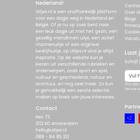
Nederland!
Conta
Uitjes.nl
is een onafhankelijk platform
Over Ui
voor een dagje weg in Nederland en
Blogs
België. Of je nu op zoek bent naar
Privac
een leuk dagje uit met het gezin, een
Cookie
gezellig vriendinnen uitje, een actief
Vacatu
mannenuitje of een origineel
bedrijfsuitje, op
Uitjes.nl
vind je altijd
Laat 
inspiratie. Op de website kun je
Schrijf
kiezen uit verschillende rubrieken en
onderwerpen, zoals sport en spel,
cultuur en geschiedenis, natuur en
avontuur, en nog veel meer. Zo kun
This site
Service
a
je gemakkelijk een eerste selectie
maken op basis van jouw interesses.
Partn
Contact
Nes 73
1012 KD Amsterdam
hello@uitjes.nl
088 - 84 85 321