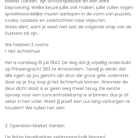
Market Garden” zijn onvoorspelbaar en een ware
beproeving. Welke keuze jullie ook maken: jullie zullen tegen
spreekwoordelijke muren aanlopen in de vorm van puzzels,
codes, raadsels en zoektochten naar objecten.
Wees alert, want je weet niet wat de volgende stap van de
Duitsers zal zijn…
We hebben 2 rooms
1. Het Achterhuis
Het is vandaag 16 juli 1942. De dag dat jij vrijwillig onderduikt
op Prinsengracht 263 te Amsterdam. Terwijl je denkt dat
alle ogen op jou gericht zijn door die grote gele Jodenster
daar op je trui, loop jij Het Achterhuis binnen. Wanneer de
deur dicht slaat is er geen weg meer terug. De eerste
oproep voor een concentratiekamp is al binnen, dus je zit
zeker in het vizier. Weet jij jezelf een uur lang verborgen te
houden? We zullen het zien.
2. Operation Market Garden
De Britse bevelhebber veldmaarschalk Bernard