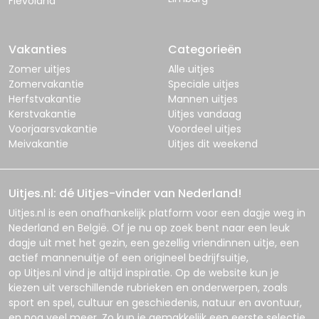
Flevoland
Vakanties
Categorieën
Zomer uitjes
Alle uitjes
Zomervakantie
Speciale uitjes
Herfstvakantie
Mannen uitjes
Kerstvakantie
Uitjes vandaag
Voorjaarsvakantie
Voordeel uitjes
Meivakantie
Uitjes dit weekend
Uitjes.nl: dé Uitjes-vinder van Nederland!
Uitjes.nl
is een onafhankelijk platform voor een dagje weg in
Nederland en België. Of je nu op zoek bent naar een leuk
dagje uit met het gezin, een gezellig vriendinnen uitje, een
actief mannenuitje of een origineel bedrijfsuitje,
op
Uitjes.nl
vind je altijd inspiratie. Op de website kun je
kiezen uit verschillende rubrieken en onderwerpen, zoals
sport en spel, cultuur en geschiedenis, natuur en avontuur,
en nog veel meer. Zo kun je gemakkelijk een eerste selectie