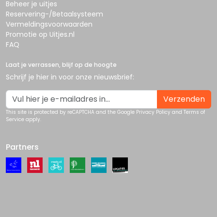
Beheer je uitjes
Reservering-/Betaalsysteem
Vermeldingsvoorwaarden
Promotie op Uitjes.nl
FAQ
Laat je verrassen, blijf op de hoogte
Schrijf je hier in voor onze nieuwsbrief:
Verzenden
This site is protected by reCAPTCHA and the Google
Privacy Policy
and
Terms of
Service
apply.
Partners