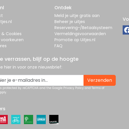
nl
Ontdek
ct
Meld je uitje gratis aan
Vo
tjes.nl
Beheer je uitjes
Reservering-/Betaalsysteem
y & Cookies
Vermeldingsvoorwaarden
 voorkeuren
Promotie op Uitjes.nl
res
FAQ
je verrassen, blijf op de hoogte
 je hier in voor onze nieuwsbrief:
Verzenden
 is protected by reCAPTCHA and the Google
Privacy Policy
and
Terms of
pply.
ers