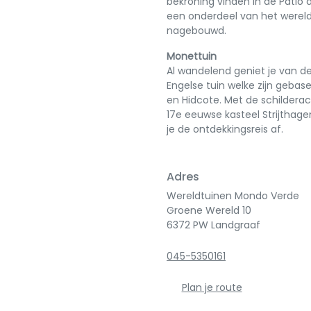
bekroning vinden in de Patio
een onderdeel van het werel
nagebouwd.
Monettuin
Al wandelend geniet je van d
Engelse tuin welke zijn geba
en Hidcote. Met de schilderac
17e eeuwse kasteel Strijthag
je de ontdekkingsreis af.
Adres
Wereldtuinen Mondo Verde
Groene Wereld 10
6372 PW Landgraaf
045-5350161
Plan je route