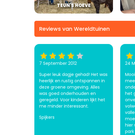
TEUN'S HOEVE
Reviews van Wereldtuinen
7 September 2012
24 M
Super leuk dagje gehad! Het was
Mooi
heerlijk en rustig ontspannen in
meer
deze groene omgeving. Alles
onde
was goed onderhouden en
het 
geregeld. Voor kinderen lijkt het
onve
me minder interessant.
volw
vall
Spijkers
moet
hier
park