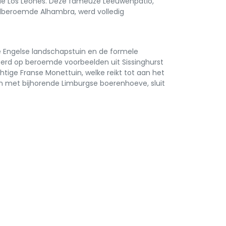
 de Los Leones. Deze fameuze Leeuwenpatio,
dberoemde Alhambra, werd volledig
e Engelse landschapstuin en de formele
seerd op beroemde voorbeelden uit Sissinghurst
htige Franse Monettuin, welke reikt tot aan het
en met bijhorende Limburgse boerenhoeve, sluit