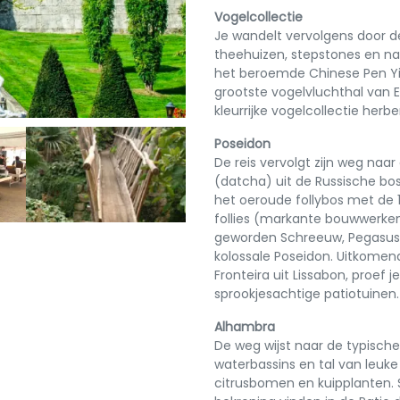
Vogelcollectie
Je wandelt vervolgens door 
theehuizen, stepstones en na
het beroemde Chinese Pen Yin
grootste vogelvluchthal van
kleurrijke vogelcollectie herbe
Poseidon
De reis vervolgt zijn weg naa
(datcha) uit de Russische bos
Next
het oeroude follybos met de 
follies (markante bouwwerken)
geworden Schreeuw, Pegasus,
kolossale Poseidon. Uitkomend
Fronteira uit Lissabon, proef 
sprookjesachtige patiotuinen.
Alhambra
De weg wijst naar de typisch
waterbassins en tal van leuke
citrusbomen en kuipplanten.