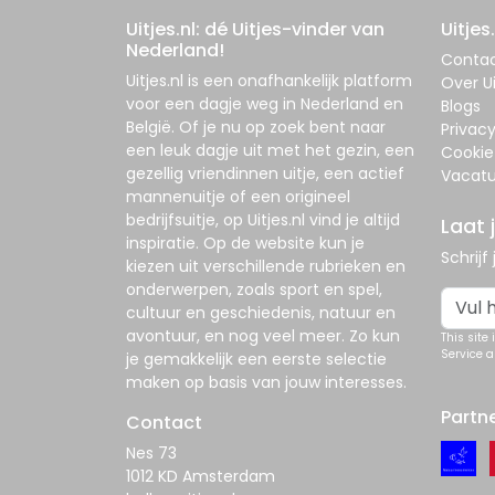
Uitjes.nl: dé Uitjes-vinder van
Uitjes.
Nederland!
Conta
Uitjes.nl
is een onafhankelijk platform
Over Ui
voor een dagje weg in Nederland en
Blogs
België. Of je nu op zoek bent naar
Privac
een leuk dagje uit met het gezin, een
Cookie
gezellig vriendinnen uitje, een actief
Vacatu
mannenuitje of een origineel
bedrijfsuitje, op
Uitjes.nl
vind je altijd
Laat 
inspiratie. Op de website kun je
Schrijf
kiezen uit verschillende rubrieken en
onderwerpen, zoals sport en spel,
cultuur en geschiedenis, natuur en
avontuur, en nog veel meer. Zo kun
This site
Service
a
je gemakkelijk een eerste selectie
maken op basis van jouw interesses.
Partn
Contact
Nes 73
1012 KD Amsterdam