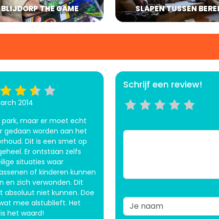
BLIJDORP THE GAME
SLAPEN TUSSEN BERE
Schrijf een review!
arch 2014
 park, maar er moet echt
 gedaan worden aan het
rhoud. Dit is een smet op
geheel. Er ontstaan zelfs
ilige situaties waar
assenen of kinderen kunnen
en en zich verwonden. Dit
 absoluut niet kunnen. Doe
 wat mee alstublieft. Het
 is het waard!