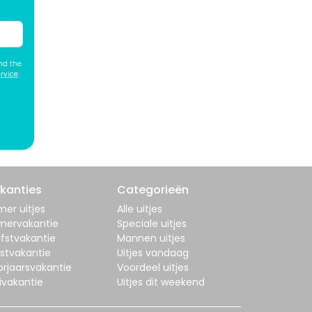
nd the
rvice
kanties
Categorieën
er uitjes
Alle uitjes
mervakantie
Speciale uitjes
fstvakantie
Mannen uitjes
stvakantie
Uitjes vandaag
orjaarsvakantie
Voordeel uitjes
ivakantie
Uitjes dit weekend