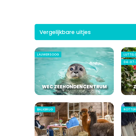
Vergelijkbare uitjes
LAUWERSOOG
LUTTEL
04-07-
WEC ZEEHONDENCENTRUM
BALKBRUG
ROTTE