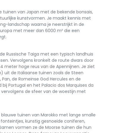
de tuinen van Japan met de bekende bonsais,
tuurlijke kunstvormen. Je maakt kennis met
g-landschap waarna je neerstrijkt in de
 Europa met meer dan 6000 m² die een
rgt.
r de Russische Taiga met een typisch landhuis
sen. Vervolgens kronkelt de route dwars door
14 meter hoge reus van de Apennijnen. Je ziet
 uit de Italiaanse tuinen zoals de Steen
 Pan, de Romeinse God Hercules en de
 bij Portugal en het Palacio dos Marquises da
je vervolgens de sfeer van de woestijn met
e blauwe tuinen van Marokko met lange smalle
 fonteintjes, kunstig gesnoeide coniferen,
 Samen vormen ze de Moorse tuinen die hun