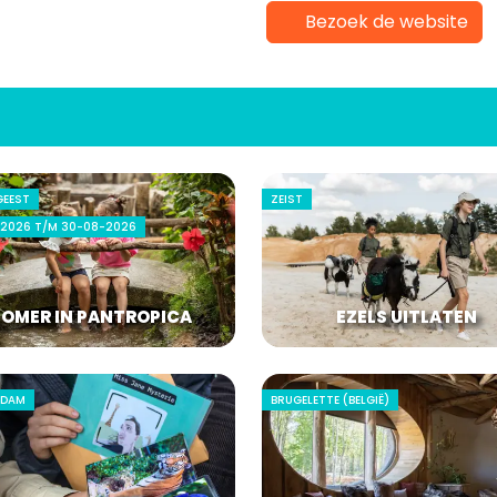
Bezoek de website
GEEST
ZEIST
2026 T/M 30-08-2026
ZOMER IN PANTROPICA
EZELS UITLATEN
RDAM
BRUGELETTE (BELGIË)