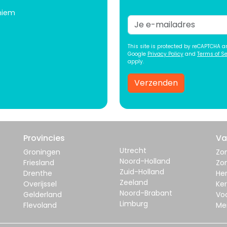
niem
This site is protected by reCAPTCHA a
Google
Privacy Policy
and
Terms of Se
apply.
Verzenden
Provincies
Va
Utrecht
Groningen
Zom
Noord-Holland
Friesland
Zo
Zuid-Holland
Drenthe
Her
Zeeland
Overijssel
Ker
Noord-Brabant
Gelderland
Vo
Limburg
Flevoland
Me