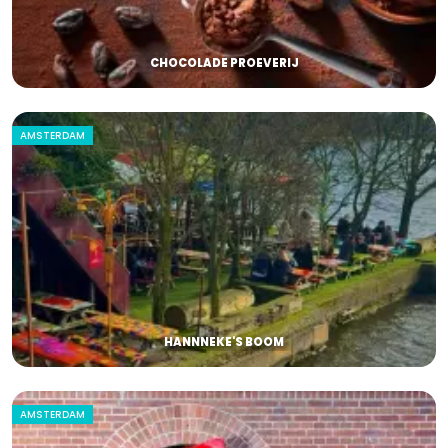
CHOCOLADE PROEVERIJ
AMSTERDAM
HANNNEKE'S BOOM
AMSTERDAM