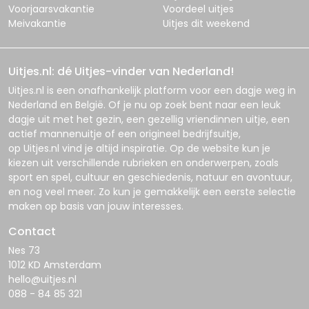
Voorjaarsvakantie
Voordeel uitjes
Meivakantie
Uitjes dit weekend
Uitjes.nl: dé Uitjes-vinder van Nederland!
Uitjes.nl
is een onafhankelijk platform voor een dagje weg in
Nederland en België. Of je nu op zoek bent naar een leuk
dagje uit met het gezin, een gezellig vriendinnen uitje, een
actief mannenuitje of een origineel bedrijfsuitje,
op
Uitjes.nl
vind je altijd inspiratie. Op de website kun je
kiezen uit verschillende rubrieken en onderwerpen, zoals
sport en spel, cultuur en geschiedenis, natuur en avontuur,
en nog veel meer. Zo kun je gemakkelijk een eerste selectie
maken op basis van jouw interesses.
Contact
Nes 73
1012 KD Amsterdam
hello@uitjes.nl
088 - 84 85 321