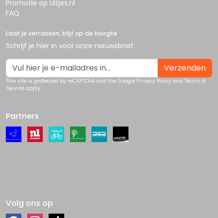
Promotie op Uitjes.nl
FAQ
Laat je verrassen, blijf op de hoogte
Schrijf je hier in voor onze nieuwsbrief:
Verzenden
This site is protected by reCAPTCHA and the Google
Privacy Policy
and
Terms of
Service
apply.
Partners
Volg ons op