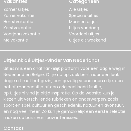
Vakanties
Categorieën
Zomer uitjes
Alle uitjes
Zomervakantie
Speciale uitjes
Herfstvakantie
Mannen uitjes
Kerstvakantie
Uitjes vandaag
Voorjaarsvakantie
Voordeel uitjes
Meivakantie
Uitjes dit weekend
Uitjes.nl: dé Uitjes-vinder van Nederland!
Uitjes.nl
is een onafhankelijk platform voor een dagje weg in
Nederland en België. Of je nu op zoek bent naar een leuk
dagje uit met het gezin, een gezellig vriendinnen uitje, een
actief mannenuitje of een origineel bedrijfsuitje,
op
Uitjes.nl
vind je altijd inspiratie. Op de website kun je
kiezen uit verschillende rubrieken en onderwerpen, zoals
sport en spel, cultuur en geschiedenis, natuur en avontuur,
en nog veel meer. Zo kun je gemakkelijk een eerste selectie
maken op basis van jouw interesses.
Contact