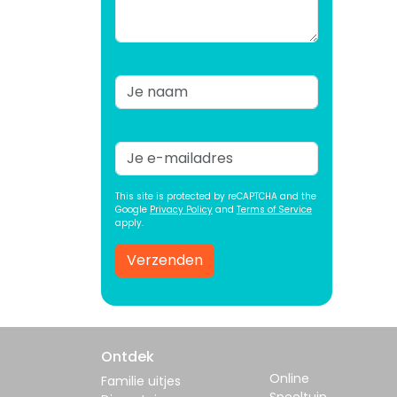
This site is protected by reCAPTCHA and the
Google
Privacy Policy
and
Terms of Service
apply.
Verzenden
Ontdek
Online
Familie uitjes
Speeltuin