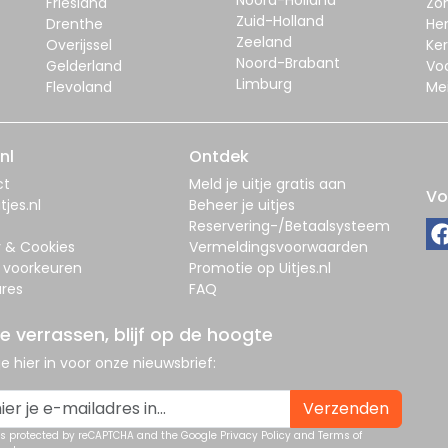
Friesland
Zo
Zuid-Holland
Drenthe
Her
Zeeland
Overijssel
Ker
Noord-Brabant
Gelderland
Vo
Limburg
Flevoland
Me
nl
Ontdek
ct
Meld je uitje gratis aan
Vo
tjes.nl
Beheer je uitjes
Reservering-/Betaalsysteem
y & Cookies
Vermeldingsvoorwaarden
 voorkeuren
Promotie op Uitjes.nl
res
FAQ
je verrassen, blijf op de hoogte
 je hier in voor onze nieuwsbrief:
Verzenden
 is protected by reCAPTCHA and the Google
Privacy Policy
and
Terms of