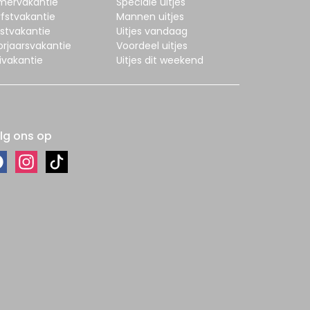
mervakantie
Speciale uitjes
fstvakantie
Mannen uitjes
stvakantie
Uitjes vandaag
orjaarsvakantie
Voordeel uitjes
ivakantie
Uitjes dit weekend
lg ons op