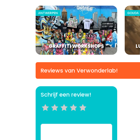
ANTWERPEN
GOUDA
GRAFFITI WORKSHOPS
L
Reviews van Verwonderlab!
Schrijf een review!