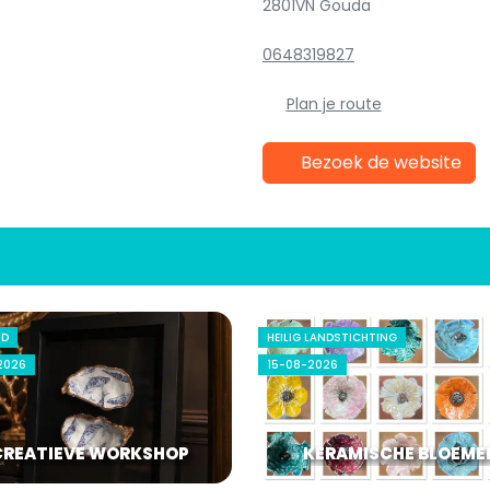
2801VN Gouda
0648319827
Plan je route
Bezoek de website
ND
HEILIG LANDSTICHTING
2026
15-08-2026
CREATIEVE WORKSHOP
KERAMISCHE BLOEME