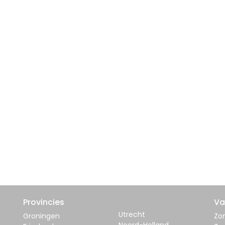
Provincies
Va
Utrecht
Groningen
Zom
Noord-Holland