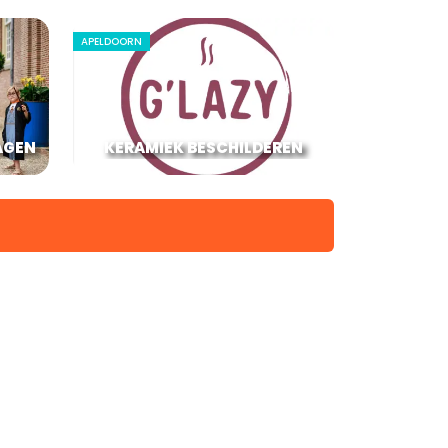
APELDOORN
AGEN
KERAMIEK BESCHILDEREN