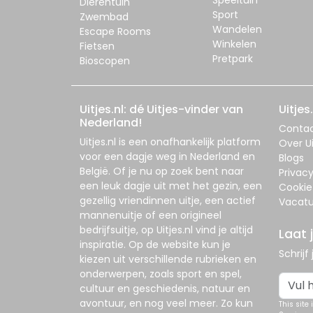
Dierentuin
Sport
Zwembad
Wandelen
Escape Rooms
Winkelen
Fietsen
Pretpark
Bioscopen
Uitjes.nl: dé Uitjes-vinder van
Uitjes.
Nederland!
Conta
Uitjes.nl
is een onafhankelijk platform
Over Ui
voor een dagje weg in Nederland en
Blogs
België. Of je nu op zoek bent naar
Privac
een leuk dagje uit met het gezin, een
Cookie
gezellig vriendinnen uitje, een actief
Vacatu
mannenuitje of een origineel
bedrijfsuitje, op
Uitjes.nl
vind je altijd
Laat 
inspiratie. Op de website kun je
Schrijf
kiezen uit verschillende rubrieken en
onderwerpen, zoals sport en spel,
cultuur en geschiedenis, natuur en
avontuur, en nog veel meer. Zo kun
This site