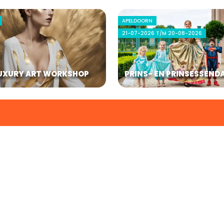
APELDOORN
21-07-2026 T/M 20-08-2026
UXURY ART WORKSHOP
PRINS- EN PRINSESSEND