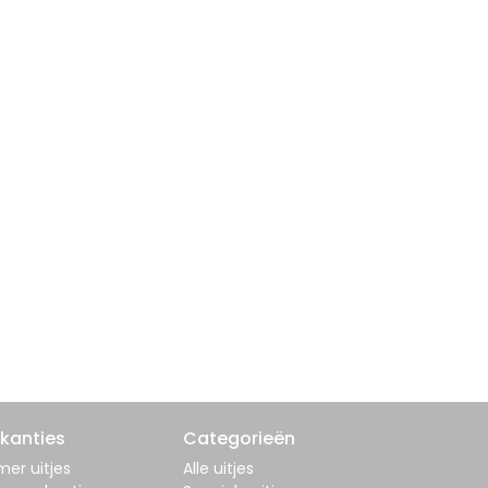
kanties
Categorieën
er uitjes
Alle uitjes