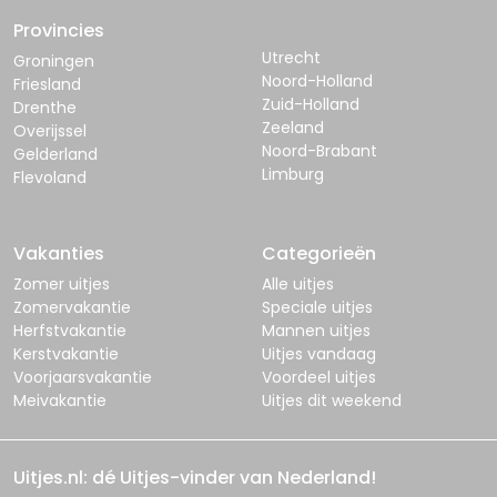
Provincies
Utrecht
Groningen
Noord-Holland
Friesland
Zuid-Holland
Drenthe
Zeeland
Overijssel
Noord-Brabant
Gelderland
Limburg
Flevoland
Vakanties
Categorieën
Zomer uitjes
Alle uitjes
Zomervakantie
Speciale uitjes
Herfstvakantie
Mannen uitjes
Kerstvakantie
Uitjes vandaag
Voorjaarsvakantie
Voordeel uitjes
Meivakantie
Uitjes dit weekend
Uitjes.nl: dé Uitjes-vinder van Nederland!