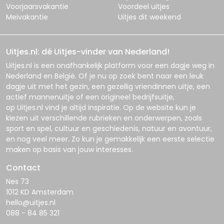
Voorjaarsvakantie
Voordeel uitjes
Meivakantie
Uitjes dit weekend
Uitjes.nl: dé Uitjes-vinder van Nederland!
Uitjes.nl
is een onafhankelijk platform voor een dagje weg in
Nederland en België. Of je nu op zoek bent naar een leuk
dagje uit met het gezin, een gezellig vriendinnen uitje, een
actief mannenuitje of een origineel bedrijfsuitje,
op
Uitjes.nl
vind je altijd inspiratie. Op de website kun je
kiezen uit verschillende rubrieken en onderwerpen, zoals
sport en spel, cultuur en geschiedenis, natuur en avontuur,
en nog veel meer. Zo kun je gemakkelijk een eerste selectie
maken op basis van jouw interesses.
Contact
Nes 73
1012 KD Amsterdam
hello@uitjes.nl
088 - 84 85 321