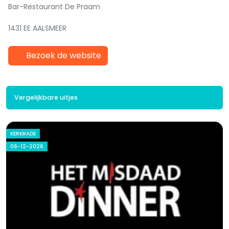
Bar-Restaurant De Praam
1431 EE AALSMEER
Bezoek de website
Vergelijkbare uitjes
KERKRADE
06-12-2026