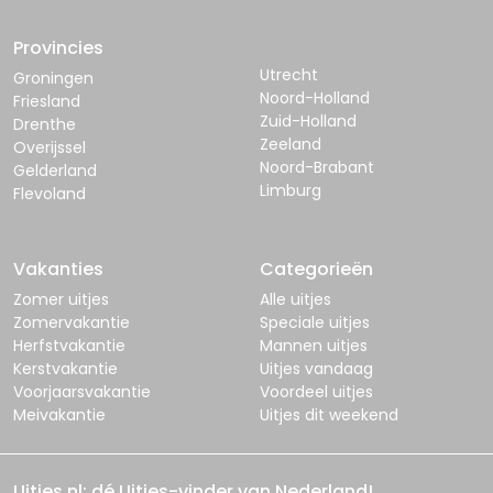
Provincies
Utrecht
Groningen
Noord-Holland
Friesland
Zuid-Holland
Drenthe
Zeeland
Overijssel
Noord-Brabant
Gelderland
Limburg
Flevoland
Vakanties
Categorieën
Zomer uitjes
Alle uitjes
Zomervakantie
Speciale uitjes
Herfstvakantie
Mannen uitjes
Kerstvakantie
Uitjes vandaag
Voorjaarsvakantie
Voordeel uitjes
Meivakantie
Uitjes dit weekend
Uitjes.nl: dé Uitjes-vinder van Nederland!