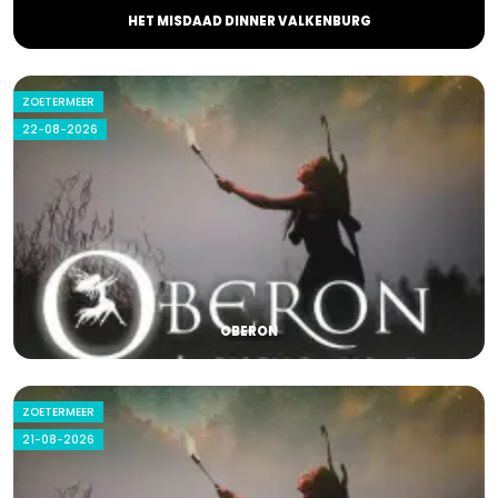
HET MISDAAD DINNER VALKENBURG
ZOETERMEER
22-08-2026
OBERON
ZOETERMEER
21-08-2026