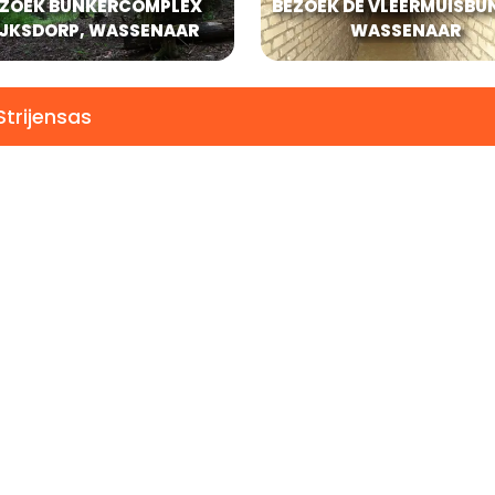
EZOEK BUNKERCOMPLEX
BEZOEK DE VLEERMUISBU
IJKSDORP, WASSENAAR
WASSENAAR
trijensas