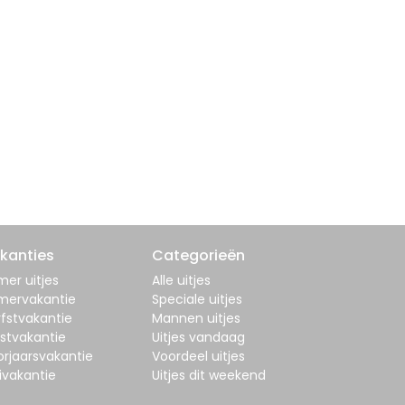
kanties
Categorieën
er uitjes
Alle uitjes
mervakantie
Speciale uitjes
fstvakantie
Mannen uitjes
stvakantie
Uitjes vandaag
orjaarsvakantie
Voordeel uitjes
ivakantie
Uitjes dit weekend