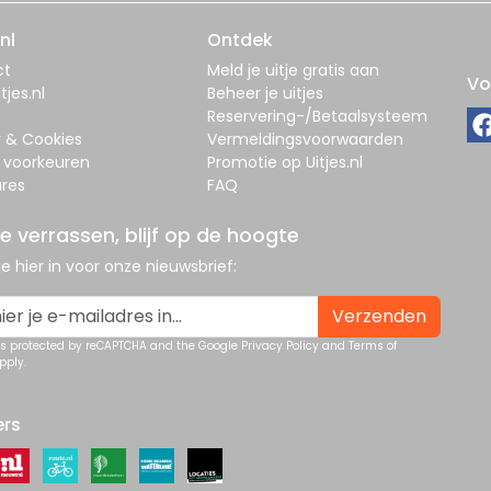
nl
Ontdek
ct
Meld je uitje gratis aan
Vo
tjes.nl
Beheer je uitjes
Reservering-/Betaalsysteem
y & Cookies
Vermeldingsvoorwaarden
 voorkeuren
Promotie op Uitjes.nl
res
FAQ
je verrassen, blijf op de hoogte
 je hier in voor onze nieuwsbrief:
Verzenden
 is protected by reCAPTCHA and the Google
Privacy Policy
and
Terms of
pply.
ers