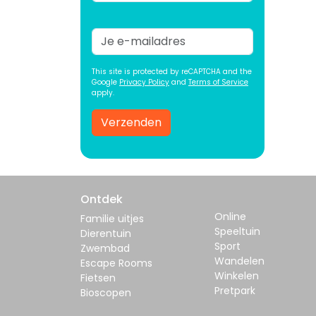
This site is protected by reCAPTCHA and the
Google
Privacy Policy
and
Terms of Service
apply.
Verzenden
Ontdek
Online
Familie uitjes
Speeltuin
Dierentuin
Sport
Zwembad
Wandelen
Escape Rooms
Winkelen
Fietsen
Pretpark
Bioscopen