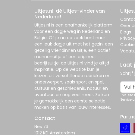
Uitjes.nl: dé Uitjes-vinder van
Uitjes.
Nederland!
Conta
Uitjes.nl
is een onafhankelijk platform
Over Ui
voor een dagje weg in Nederland en
Blogs
België. Of je nu op zoek bent naar
Privac
een leuk dagje uit met het gezin, een
Cookie
gezellig vriendinnen uitje, een actief
Vacatu
mannenuitje of een origineel
bedrijfsuitje, op
Uitjes.nl
vind je altijd
Laat 
inspiratie. Op de website kun je
Schrijf
kiezen uit verschillende rubrieken en
onderwerpen, zoals sport en spel,
cultuur en geschiedenis, natuur en
avontuur, en nog veel meer. Zo kun
This site
Service
a
je gemakkelijk een eerste selectie
maken op basis van jouw interesses.
Partn
Contact
Nes 73
1012 KD Amsterdam