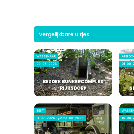
Vergelijkbare uitjes
WASSENAAR
APELDO
29-08-2026
01-09-
BEZOEK BUNKERCOMPLEX
RIJKSDORP
S
BEST
WASSE
11-07-2026 T/M 23-08-2026
15-08-