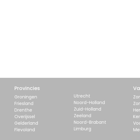
Provincies
Va
Utrecht
Groningen
Zom
Noord-Holland
Friesland
Zo
Zuid-Holland
Drenthe
Her
Zeeland
Overijssel
Ker
Noord-Brabant
Gelderland
Vo
Limburg
Flevoland
Me