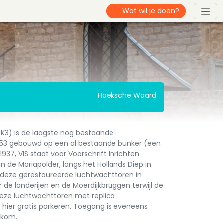
Hoeksche Waard
5K3) is de laagste nog bestaande
 1953 gebouwd op een al bestaande bunker (een
937, VIS staat voor Voorschrift Inrichten
n de Mariapolder, langs het Hollands Diep in
p deze gerestaureerde luchtwachttoren in
er de landerijen en de Moerdijkbruggen terwijl de
 deze luchtwachttoren met replica
 hier gratis parkeren. Toegang is eveneens
 welkom.