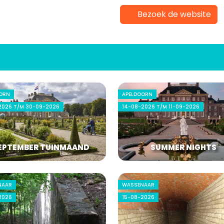
Bezoek de website
ORN
APELDOORN
2026 T/M 30-09-2026
14-08-2026 T/M 11-09-2026
EPTEMBER TUINMAAND
SUMMER NIGHTS
NAAR
WASSENAAR
2026
15-08-2026