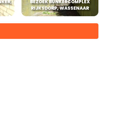
NKER,
BEZOEK BUNKERCOMPLEX
RIJKSDORP, WASSENAAR