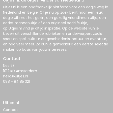
Uitjes.nl: dé Uitjes-vinder van Nederland!
Uitjes.nl
is een onafhankelijk platform voor een dagje weg in
Nederland en België. Of je nu op zoek bent naar een leuk
dagje uit met het gezin, een gezellig vriendinnen uitje, een
actief mannenuitje of een origineel bedrijfsuitje,
op
Uitjes.nl
vind je altijd inspiratie. Op de website kun je
kiezen uit verschillende rubrieken en onderwerpen, zoals
sport en spel, cultuur en geschiedenis, natuur en avontuur,
en nog veel meer. Zo kun je gemakkelijk een eerste selectie
maken op basis van jouw interesses.
Contact
Nes 73
1012 KD Amsterdam
hello@uitjes.nl
088 - 84 85 321
Uitjes.nl
Contact