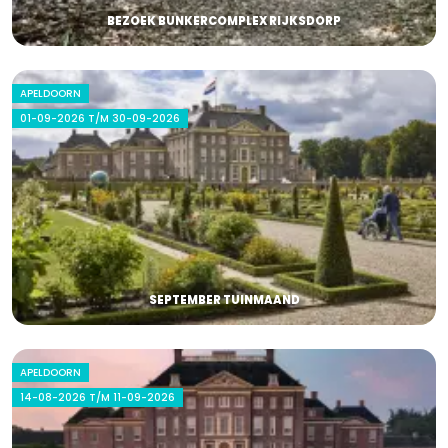
BEZOEK BUNKERCOMPLEX RIJKSDORP
APELDOORN
01-09-2026 T/M 30-09-2026
SEPTEMBER TUINMAAND
APELDOORN
14-08-2026 T/M 11-09-2026