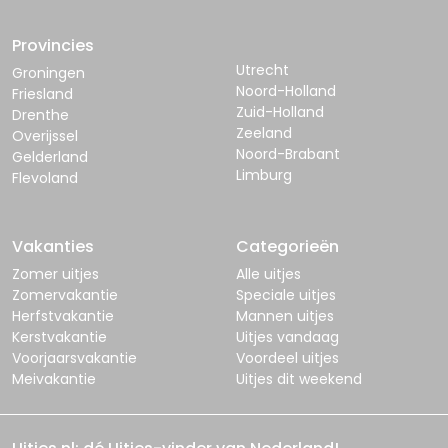
Provincies
Utrecht
Groningen
Noord-Holland
Friesland
Zuid-Holland
Drenthe
Zeeland
Overijssel
Noord-Brabant
Gelderland
Limburg
Flevoland
Vakanties
Categorieën
Zomer uitjes
Alle uitjes
Zomervakantie
Speciale uitjes
Herfstvakantie
Mannen uitjes
Kerstvakantie
Uitjes vandaag
Voorjaarsvakantie
Voordeel uitjes
Meivakantie
Uitjes dit weekend