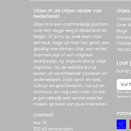
Uitjes.nl: dé Uitjes-vinder van
Uitjes.
Nederland!
Conta
Uitjes.nl
is een onafhankelijk platform
Over Ui
voor een dagje weg in Nederland en
Blogs
België. Of je nu op zoek bent naar
Privac
een leuk dagje uit met het gezin, een
Cookie
gezellig vriendinnen uitje, een actief
Vacatu
mannenuitje of een origineel
bedrijfsuitje, op
Uitjes.nl
vind je altijd
Laat 
inspiratie. Op de website kun je
Schrijf
kiezen uit verschillende rubrieken en
onderwerpen, zoals sport en spel,
cultuur en geschiedenis, natuur en
avontuur, en nog veel meer. Zo kun
This site
Service
a
je gemakkelijk een eerste selectie
maken op basis van jouw interesses.
Partn
Contact
Nes 73
1012 KD Amsterdam