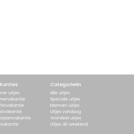
kanties
Categorieën
er uitjes
Alle uitjes
mervakantie
Speciale uitjes
fstvakantie
Mannen uitjes
stvakantie
Uitjes vandaag
orjaarsvakantie
Voordeel uitjes
ivakantie
Uitjes dit weekend