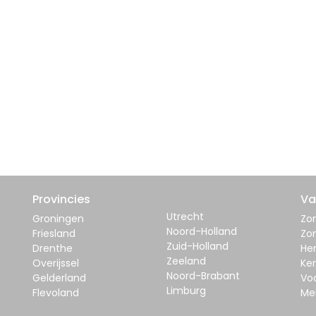
Provincies
Va
Utrecht
Groningen
Zom
Noord-Holland
Friesland
Zo
Zuid-Holland
Drenthe
Her
Zeeland
Overijssel
Ker
Noord-Brabant
Gelderland
Vo
Limburg
Flevoland
Me