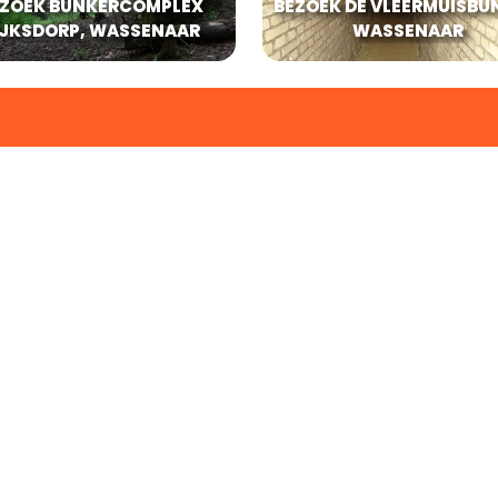
EZOEK BUNKERCOMPLEX
BEZOEK DE VLEERMUISBU
IJKSDORP, WASSENAAR
WASSENAAR