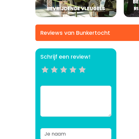
B
BEVRIJDENDE VLEUGELS
R
Reviews van Bunkertocht
Schrijf een review!