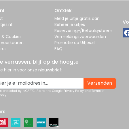
nl
Ontdek
ct
Meld je uitje gratis aan
Vo
tjes.nl
Beheer je uitjes
Reservering-/Betaalsysteem
y & Cookies
Vermeldingsvoorwaarden
 voorkeuren
Promotie op Uitjes.nl
res
FAQ
je verrassen, blijf op de hoogte
 je hier in voor onze nieuwsbrief:
Verzenden
 is protected by reCAPTCHA and the Google
Privacy Policy
and
Terms of
pply.
ers