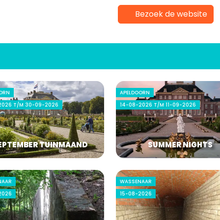
Bezoek de website
ORN
APELDOORN
2026 T/M 30-09-2026
14-08-2026 T/M 11-09-2026
EPTEMBER TUINMAAND
SUMMER NIGHTS
NAAR
WASSENAAR
2026
15-08-2026