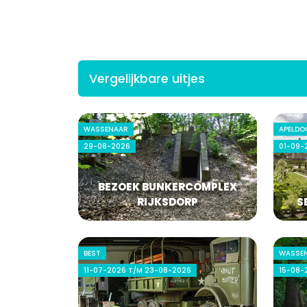
Vergelijkbare uitjes
WASSENAAR
APELDO
29-08-2026
01-09-
BEZOEK BUNKERCOMPLEX
RIJKSDORP
S
BEST
WASSE
11-07-2026 T/M 23-08-2026
15-08-