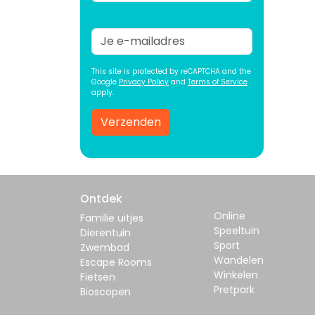
This site is protected by reCAPTCHA and the
Google
Privacy Policy
and
Terms of Service
apply.
Verzenden
Ontdek
Online
Familie uitjes
Speeltuin
Dierentuin
Sport
Zwembad
Wandelen
Escape Rooms
Winkelen
Fietsen
Pretpark
Bioscopen