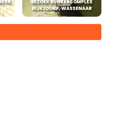
NKER,
BEZOEK BUNKERCOMPLEX
RIJKSDORP, WASSENAAR