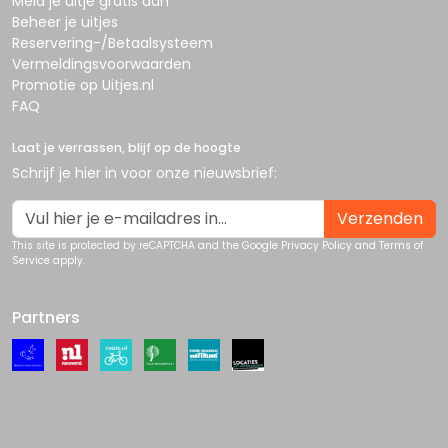
Meld je uitje gratis aan
Beheer je uitjes
Reservering-/Betaalsysteem
Vermeldingsvoorwaarden
Promotie op Uitjes.nl
FAQ
Laat je verrassen, blijf op de hoogte
Schrijf je hier in voor onze nieuwsbrief:
Verzenden
This site is protected by reCAPTCHA and the Google
Privacy Policy
and
Terms of
Service
apply.
Partners