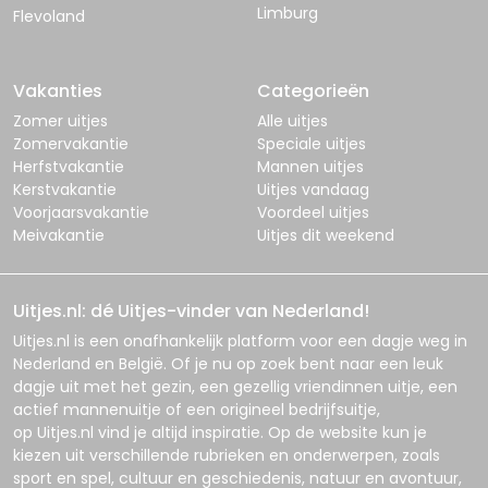
Limburg
Flevoland
Vakanties
Categorieën
Zomer uitjes
Alle uitjes
Zomervakantie
Speciale uitjes
Herfstvakantie
Mannen uitjes
Kerstvakantie
Uitjes vandaag
Voorjaarsvakantie
Voordeel uitjes
Meivakantie
Uitjes dit weekend
Uitjes.nl: dé Uitjes-vinder van Nederland!
Uitjes.nl
is een onafhankelijk platform voor een dagje weg in
Nederland en België. Of je nu op zoek bent naar een leuk
dagje uit met het gezin, een gezellig vriendinnen uitje, een
actief mannenuitje of een origineel bedrijfsuitje,
op
Uitjes.nl
vind je altijd inspiratie. Op de website kun je
kiezen uit verschillende rubrieken en onderwerpen, zoals
sport en spel, cultuur en geschiedenis, natuur en avontuur,