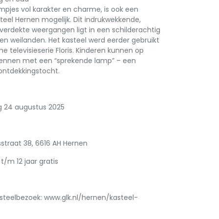
mpjes vol karakter en charme, is ook een
teel Hernen mogelijk. Dit indrukwekkende,
verdekte weergangen ligt in een schilderachtig
en weilanden. Het kasteel werd eerder gebruikt
e televisieserie Floris. Kinderen kunnen op
rkennen met een “sprekende lamp” – een
 ontdekkingstocht.
g 24 augustus 2025
sstraat 38, 6616 AH Hernen
t/m 12 jaar gratis
steelbezoek: www.glk.nl/hernen/kasteel-