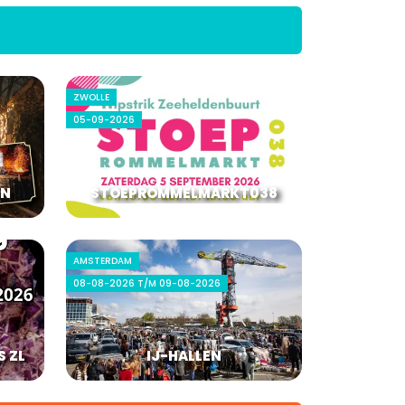
ZWOLLE
05-09-2026
YN
STOEPROMMELMARKT038
AMSTERDAM
08-08-2026 T/M 09-08-2026
S ZL
IJ-HALLEN