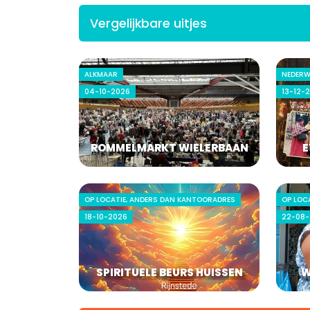
Vergelijkbare uitjes
ALKMAAR
NEDERW
04-10-2026
13-12-
ROMMELMARKT WIELERBAAN
E
OP LOCATIE, ANDERS DAN KANTOORADRES
OP LOC
18-10-2026
22-08-
SPIRITUELE BEURS HUISSEN
W