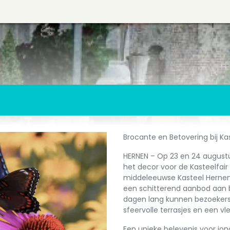
Brocante en Betovering bij K
HERNEN – Op 23 en 24 augustu
het decor voor de Kasteelfai
middeleeuwse Kasteel Hernen
een schitterend aanbod aan 
dagen lang kunnen bezoekers
sfeervolle terrasjes en een vle
Een unieke belevenis voor jo