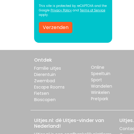
This site is protected by reCAPTCHA and the
Google
Privacy Policy
and
Terms of Service
apply.
Verzenden
Ontdek
Online
Familie uitjes
Speeltuin
Dierentuin
Sport
Zwembad
Wandelen
Escape Rooms
Winkelen
Fietsen
Pretpark
Bioscopen
Uitjes.nl: dé Uitjes-vinder van
Uitjes.
Nederland!
Conta