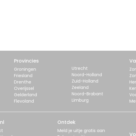
Provincies
Va
Utrecht
Groningen
Zom
Noord-Holland
Friesland
Zo
Zuid-Holland
Drenthe
Her
Zeeland
Overijssel
Ker
Noord-Brabant
Gelderland
Vo
Limburg
Flevoland
Me
nl
Ontdek
ct
Meld je uitje gratis aan
Vo