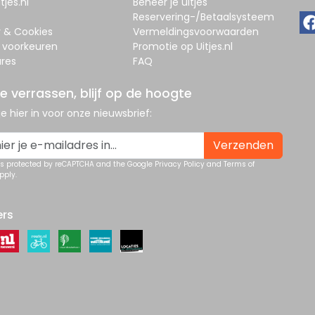
tjes.nl
Beheer je uitjes
Reservering-/Betaalsysteem
y & Cookies
Vermeldingsvoorwaarden
 voorkeuren
Promotie op Uitjes.nl
res
FAQ
je verrassen, blijf op de hoogte
 je hier in voor onze nieuwsbrief:
Verzenden
 is protected by reCAPTCHA and the Google
Privacy Policy
and
Terms of
pply.
ers