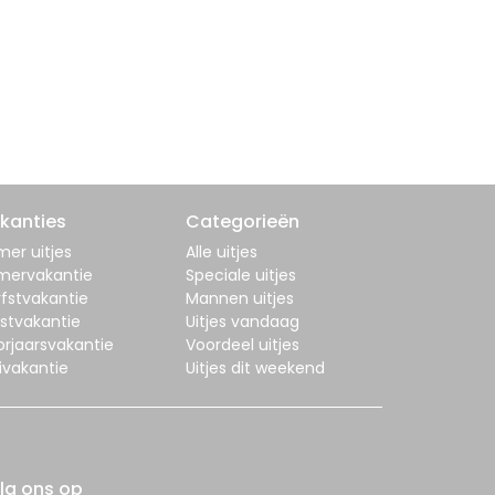
kanties
Categorieën
er uitjes
Alle uitjes
mervakantie
Speciale uitjes
fstvakantie
Mannen uitjes
stvakantie
Uitjes vandaag
orjaarsvakantie
Voordeel uitjes
ivakantie
Uitjes dit weekend
lg ons op