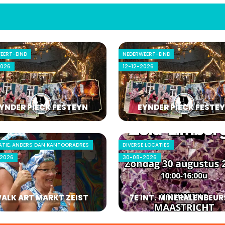
EERT-EIND
NEDERWEERT-EIND
2026
12-12-2026
YNDER PIECK FESTEYN
EYNDER PIECK FESTE
ATIE, ANDERS DAN KANTOORADRES
DIVERSE LOCATIES
2026
30-08-2026
ALK ART MARKT ZEIST
7E INT. MINERALENBEUR