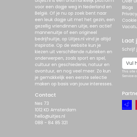
Uitjes.nl
is een onafhankelijk platform
Over Ui
voor een dagje weg in Nederland en
Blogs
België. Of je nu op zoek bent naar
Privac
een leuk dagje uit met het gezin, een
Cookie
gezellig vriendinnen uitje, een actief
Vacatu
mannenuitje of een origineel
bedrijfsuitje, op
Uitjes.nl
vind je altijd
Laat 
inspiratie. Op de website kun je
Schrijf
kiezen uit verschillende rubrieken en
onderwerpen, zoals sport en spel,
cultuur en geschiedenis, natuur en
avontuur, en nog veel meer. Zo kun
This site
Service
a
je gemakkelijk een eerste selectie
maken op basis van jouw interesses.
Partn
Contact
Nes 73
1012 KD Amsterdam
hello@uitjes.nl
088 - 84 85 321