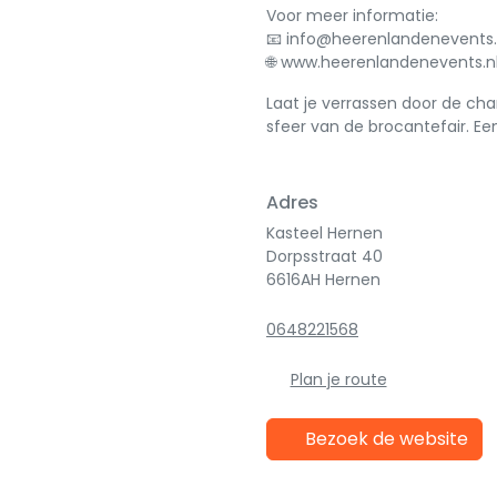
Voor meer informatie:
📧 info@heerenlandenevents.
🌐 www.heerenlandenevents.n
Laat je verrassen door de ch
sfeer van de brocantefair. Een
Adres
Kasteel Hernen
Dorpsstraat 40
6616AH Hernen
0648221568
Plan je route
Bezoek de website