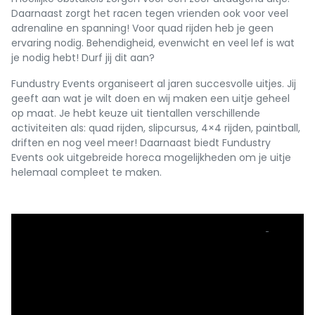
Daarnaast zorgt het racen tegen vrienden ook voor veel
adrenaline en spanning! Voor quad rijden heb je geen
ervaring nodig. Behendigheid, evenwicht en veel lef is wat
je nodig hebt! Durf jij dit aan?
Fundustry Events organiseert al jaren succesvolle uitjes. Jij
geeft aan wat je wilt doen en wij maken een uitje geheel
op maat. Je hebt keuze uit tientallen verschillende
activiteiten als: quad rijden, slipcursus, 4×4 rijden, paintball,
driften en nog veel meer! Daarnaast biedt Fundustry
Events ook uitgebreide horeca mogelijkheden om je uitje
helemaal compleet te maken.