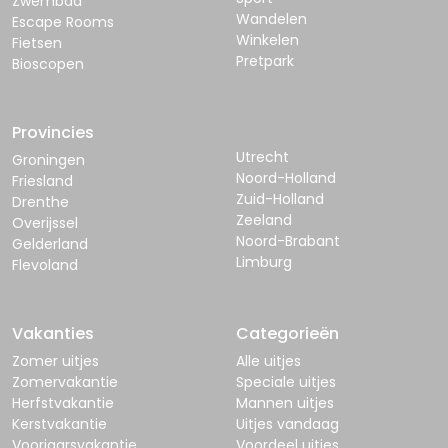
Zwembad
Wandelen
Escape Rooms
Winkelen
Fietsen
Pretpark
Bioscopen
Provincies
Utrecht
Groningen
Noord-Holland
Friesland
Zuid-Holland
Drenthe
Zeeland
Overijssel
Noord-Brabant
Gelderland
Limburg
Flevoland
Vakanties
Categorieën
Zomer uitjes
Alle uitjes
Zomervakantie
Speciale uitjes
Herfstvakantie
Mannen uitjes
Kerstvakantie
Uitjes vandaag
Voorjaarsvakantie
Voordeel uitjes