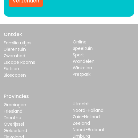
Verzenden
Ontdek
Online
Familie uitjes
Speeltuin
Dierentuin
Sport
Zwembad
Wandelen
Escape Rooms
Winkelen
Fietsen
Pretpark
Bioscopen
Provincies
Utrecht
Groningen
Noord-Holland
Friesland
Zuid-Holland
Drenthe
Zeeland
Overijssel
Noord-Brabant
Gelderland
Limburg
Flevoland