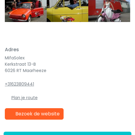
Previous
Next
Adres
MifaSolex
Kerkstraat 13-B
6026 RT Maarheeze
+31623809441
Plan je route
Bezoek de website