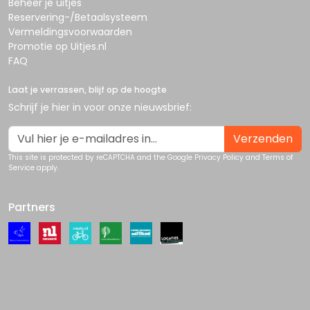
Beheer je uitjes
Reservering-/Betaalsysteem
Vermeldingsvoorwaarden
Promotie op Uitjes.nl
FAQ
Laat je verrassen, blijf op de hoogte
Schrijf je hier in voor onze nieuwsbrief:
Verzenden
This site is protected by reCAPTCHA and the Google
Privacy Policy
and
Terms of
Service
apply.
Partners