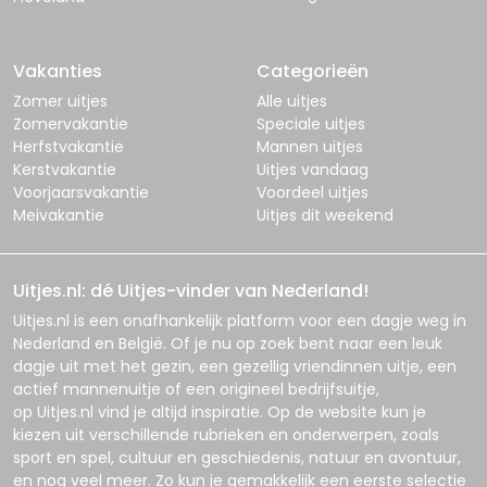
Vakanties
Categorieën
Zomer uitjes
Alle uitjes
Zomervakantie
Speciale uitjes
Herfstvakantie
Mannen uitjes
Kerstvakantie
Uitjes vandaag
Voorjaarsvakantie
Voordeel uitjes
Meivakantie
Uitjes dit weekend
Uitjes.nl: dé Uitjes-vinder van Nederland!
Uitjes.nl
is een onafhankelijk platform voor een dagje weg in
Nederland en België. Of je nu op zoek bent naar een leuk
dagje uit met het gezin, een gezellig vriendinnen uitje, een
actief mannenuitje of een origineel bedrijfsuitje,
op
Uitjes.nl
vind je altijd inspiratie. Op de website kun je
kiezen uit verschillende rubrieken en onderwerpen, zoals
sport en spel, cultuur en geschiedenis, natuur en avontuur,
en nog veel meer. Zo kun je gemakkelijk een eerste selectie