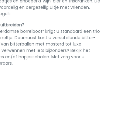
otjes en onbeperkt wijn, bier en frisdranken. De
voordelig en oergezellig uitje met vrienden,
ega’s
 uitbreiden?
rdamse borrelboot” krijgt u standaard een trio
orreltje. Daarnaast kunt u verschillende bitter-
. Van bitterballen met mosterd tot luxe
n verwennen met iets bijzonders? Bekijk het
es en/of hapjesschalen. Met zorg voor u
raars.