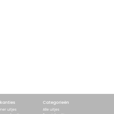
kanties
Categorieën
er uitjes
Alle uitjes