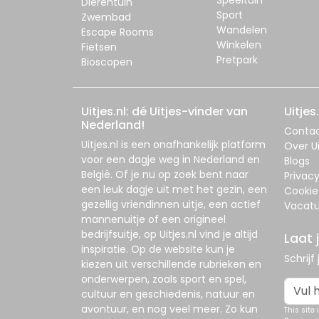
Dierentuin
Sport
Zwembad
Wandelen
Escape Rooms
Winkelen
Fietsen
Pretpark
Bioscopen
Uitjes.nl: dé Uitjes-vinder van
Uitjes.
Nederland!
Conta
Uitjes.nl
is een onafhankelijk platform
Over Ui
voor een dagje weg in Nederland en
Blogs
België. Of je nu op zoek bent naar
Privac
een leuk dagje uit met het gezin, een
Cookie
gezellig vriendinnen uitje, een actief
Vacatu
mannenuitje of een origineel
bedrijfsuitje, op
Uitjes.nl
vind je altijd
Laat 
inspiratie. Op de website kun je
Schrijf
kiezen uit verschillende rubrieken en
onderwerpen, zoals sport en spel,
cultuur en geschiedenis, natuur en
avontuur, en nog veel meer. Zo kun
This site