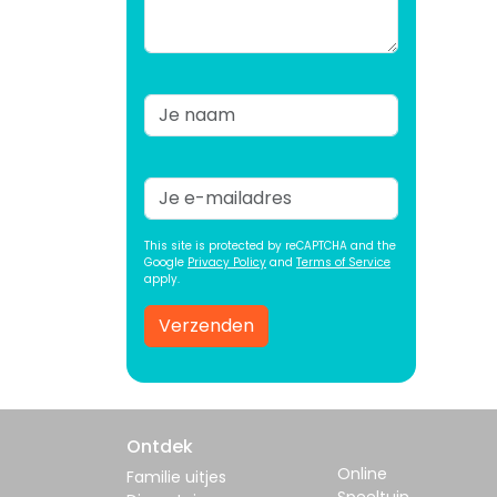
This site is protected by reCAPTCHA and the
Google
Privacy Policy
and
Terms of Service
apply.
Verzenden
Ontdek
Online
Familie uitjes
Speeltuin