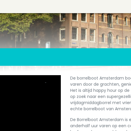
De borrelboot Amsterdam boekt
varen door de grachten, genie
Het is altijd happy hour op d
op zoek naar een supergezelli
vrijdagmiddagborrel met vrien
echte borrelboot van Amsterda
De Borrelboot Amsterdam is
anderhalf uur varen op een co