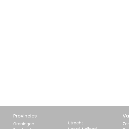
Provincies
Va
Utrecht
Groningen
Zom
Noord-Holland