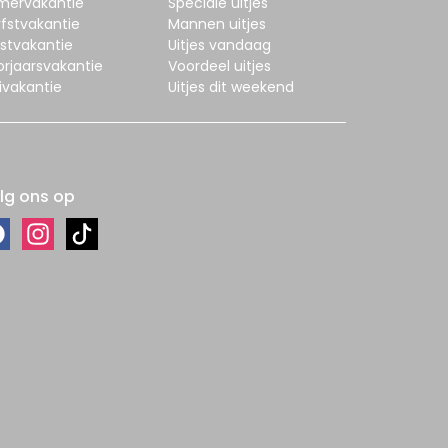
mervakantie
Speciale uitjes
fstvakantie
Mannen uitjes
stvakantie
Uitjes vandaag
orjaarsvakantie
Voordeel uitjes
ivakantie
Uitjes dit weekend
lg ons op