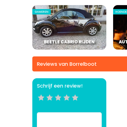
GAMEREN
HOENDE
BEETLE CABRIO RIJDEN
AU
Reviews van Borrelboot
Schrijf een review!