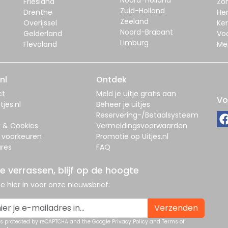
Friesland
Zo
Zuid-Holland
Drenthe
Her
Zeeland
Overijssel
Ker
Noord-Brabant
Gelderland
Vo
Limburg
Flevoland
Me
nl
Ontdek
ct
Meld je uitje gratis aan
Vo
tjes.nl
Beheer je uitjes
Reservering-/Betaalsysteem
y & Cookies
Vermeldingsvoorwaarden
 voorkeuren
Promotie op Uitjes.nl
res
FAQ
je verrassen, blijf op de hoogte
 je hier in voor onze nieuwsbrief:
Verzenden
 is protected by reCAPTCHA and the Google
Privacy Policy
and
Terms of